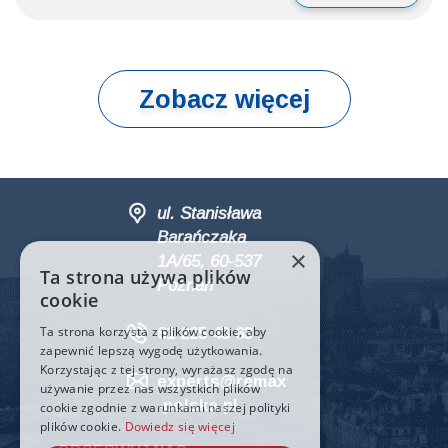
Zobacz więcej
ul. Stanisława
Barańczaka
×
1A/65, 60-537
Ta strona używa plików
Poznań
cookie
Ta strona korzysta z plików cookie, aby
61 225 43 63
zapewnić lepszą wygodę użytkowania.
Korzystając z tej strony, wyrażasz zgodę na
experts@remax
używanie przez nas wszystkich plików
-polska.pl
cookie zgodnie z warunkami naszej polityki
plików cookie.
Dowiedz się więcej